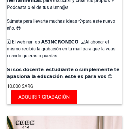
𝗵𝗲𝗿𝗿𝗮𝗺𝗶𝗲𝗻𝘁𝗮𝘀 para escuchar y crear tus propios 🎙️
Podcasts o el de tus alumn@s. ⁣
Súmate para llevarte muchas ideas 💡para este nuevo
año.⁣⁣ 😎⁣
🗓️ El webinar es 𝗔𝗦𝗜𝗡𝗖𝗥𝗢𝗡𝗜𝗖𝗢. 💻Al abonar el
mismo recibís la grabación en tu mail para que la veas
cuando quieras o puedas. ⁣⁣
𝗦𝗶 𝘀𝗼𝘀 𝗱𝗼𝗰𝗲𝗻𝘁𝗲, 𝗲𝘀𝘁𝘂𝗱𝗶𝗮𝗻𝘁𝗲 𝗼 𝘀𝗶𝗺𝗽𝗹𝗲𝗺𝗲𝗻𝘁𝗲 𝘁𝗲
𝗮𝗽𝗮𝘀𝗶𝗼𝗻𝗮 𝗹𝗮 𝗲𝗱𝘂𝗰𝗮𝗰𝗶𝗼́𝗻, 𝗲𝘀𝘁𝗲 𝗲𝘀 𝗽𝗮𝗿𝗮 𝘃𝗼𝘀 😉 ⁣⁣
10.000 $ARG
ADQUIRIR GRABACIÓN