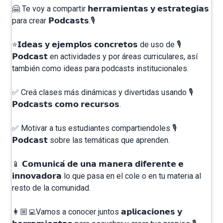
⁣🤗 Te voy a compartir 𝗵𝗲𝗿𝗿𝗮𝗺𝗶𝗲𝗻𝘁𝗮𝘀 𝘆 𝗲𝘀𝘁𝗿𝗮𝘁𝗲𝗴𝗶𝗮𝘀
para crear 𝗣𝗼𝗱𝗰𝗮𝘀𝘁𝘀.🎙️⁣
⭐𝗜𝗱𝗲𝗮𝘀 𝘆 𝗲𝗷𝗲𝗺𝗽𝗹𝗼𝘀 𝗰𝗼𝗻𝗰𝗿𝗲𝘁𝗼𝘀 de uso de 🎙️
𝗣𝗼𝗱𝗰𝗮𝘀𝘁 en actividades y por áreas curriculares, así
también como ideas para podcasts institucionales. ⁣
✅ Creá clases más dinámicas y divertidas usando 🎙️
𝗣𝗼𝗱𝗰𝗮𝘀𝘁𝘀 𝗰𝗼𝗺𝗼 𝗿𝗲𝗰𝘂𝗿𝘀𝗼𝘀. ⁣
✅ Motivar a tus estudiantes compartiendoles 🎙️
𝗣𝗼𝗱𝗰𝗮𝘀𝘁 sobre las temáticas que aprenden. ⁣
📱 𝗖𝗼𝗺𝘂𝗻𝗶𝗰𝗮́ 𝗱𝗲 𝘂𝗻𝗮 𝗺𝗮𝗻𝗲𝗿𝗮 𝗱𝗶𝗳𝗲𝗿𝗲𝗻𝘁𝗲 𝗲
𝗶𝗻𝗻𝗼𝘃𝗮𝗱𝗼𝗿𝗮 lo que pasa en el cole o en tu materia al
resto de la comunidad. ⁣⁣
👩🏼‍💻Vamos a conocer juntos 𝗮𝗽𝗹𝗶𝗰𝗮𝗰𝗶𝗼𝗻𝗲𝘀 𝘆