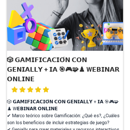
🎲 𝗚𝗔𝗠𝗜𝗙𝗜𝗖𝗔𝗖𝗜𝗢́𝗡 𝗖𝗢𝗡
𝗚𝗘𝗡𝗜𝗔𝗟𝗟𝗬 + 𝗜𝗔 🎯🎮🧩♟️ W𝗘𝗕𝗜𝗡𝗔𝗥
𝗢𝗡𝗟𝗜𝗡𝗘
🎲 𝗚𝗔𝗠𝗜𝗙𝗜𝗖𝗔𝗖𝗜𝗢́𝗡 𝗖𝗢𝗡 𝗚𝗘𝗡𝗜𝗔𝗟𝗟𝗬 + 𝗜𝗔 🎯🎮🧩
♟️ W𝗘𝗕𝗜𝗡𝗔𝗥 𝗢𝗡𝗟𝗜𝗡𝗘 ⁣
✔ Marco teórico sobre Gamificación: ¿Qué es?, ¿Cuáles
son los beneficios de incluir estrategias de juego?⁣
✔ Genially para crear materiales y recursos interactivos