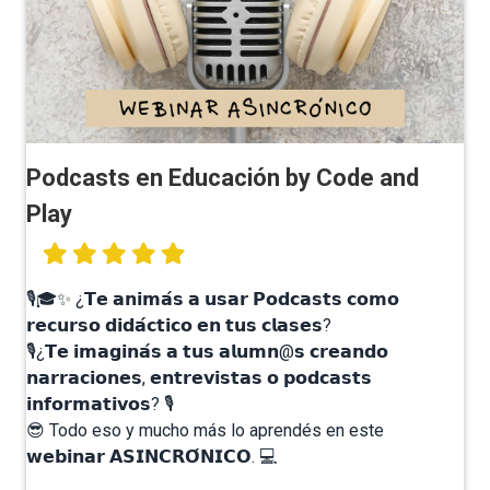
Podcasts en Educación by Code and
Play
🎙️🎓✨ ¿𝗧𝗲 𝗮𝗻𝗶𝗺𝗮́𝘀 𝗮 𝘂𝘀𝗮𝗿 𝗣𝗼𝗱𝗰𝗮𝘀𝘁𝘀 𝗰𝗼𝗺𝗼
𝗿𝗲𝗰𝘂𝗿𝘀𝗼 𝗱𝗶𝗱𝗮́𝗰𝘁𝗶𝗰𝗼 𝗲𝗻 𝘁𝘂𝘀 𝗰𝗹𝗮𝘀𝗲𝘀? ⁣
🎙️¿𝗧𝗲 𝗶𝗺𝗮𝗴𝗶𝗻𝗮́𝘀 𝗮 𝘁𝘂𝘀 𝗮𝗹𝘂𝗺𝗻@𝘀 𝗰𝗿𝗲𝗮𝗻𝗱𝗼
𝗻𝗮𝗿𝗿𝗮𝗰𝗶𝗼𝗻𝗲𝘀, 𝗲𝗻𝘁𝗿𝗲𝘃𝗶𝘀𝘁𝗮𝘀 𝗼 𝗽𝗼𝗱𝗰𝗮𝘀𝘁𝘀
𝗶𝗻𝗳𝗼𝗿𝗺𝗮𝘁𝗶𝘃𝗼𝘀? 🎙️⁣
😎 Todo eso y mucho más lo aprendés en este
𝘄𝗲𝗯𝗶𝗻𝗮𝗿 𝗔𝗦𝗜𝗡𝗖𝗥𝗢́𝗡𝗜𝗖𝗢. 💻⁣