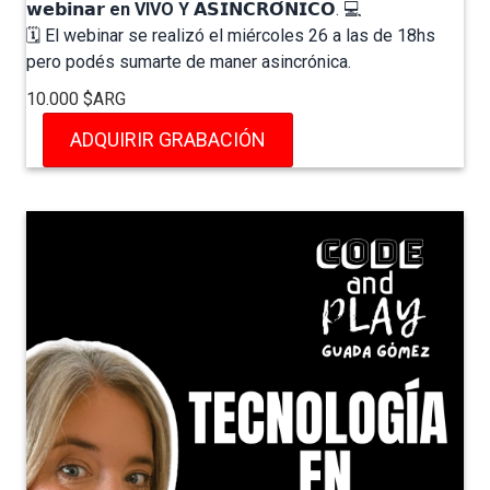
𝘄𝗲𝗯𝗶𝗻𝗮𝗿
en VIVO Y
𝗔𝗦𝗜𝗡𝗖𝗥𝗢́𝗡𝗜𝗖𝗢. 💻⁣
🗓️ El webinar se realizó el miércoles 26 a las de 18hs
pero podés sumarte de maner asincrónica.
10.000 $ARG
ADQUIRIR GRABACIÓN